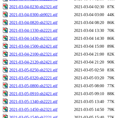
2021-03-04-0230-sh2321.gif
2021-03-04 02:30
87K
2021-03-04-0300-sh9021.gif
2021-03-04 03:00
44K
2021-03-04-0820-sh2321.gif
2021-03-04 08:20
86K
2021-03-04-1330-sh2221.gif
2021-03-04 13:30
70K
2021-03-04-1430-sh2321.gif
2021-03-04 14:30
86K
2021-03-04-1500-sh2421.gif
2021-03-04 15:00
89K
2021-03-04-2100-sh2321.gif
2021-03-04 21:00
82K
2021-03-04-2120-sh2421.gif
2021-03-04 21:20
90K
2021-03-05-0250-sh2321.gif
2021-03-05 02:50
83K
2021-03-05-0320-sh2221.gif
2021-03-05 03:20
79K
2021-03-05-0800-sh2321.gif
2021-03-05 08:00
77K
2021-03-05-0910-sh2421.gif
2021-03-05 09:10
88K
2021-03-05-1340-sh2221.gif
2021-03-05 13:40
77K
2021-03-05-1450-sh2321.gif
2021-03-05 14:50
79K
2021-03-05-1540-sh2221.gif
2021-03-05 15:40
77K