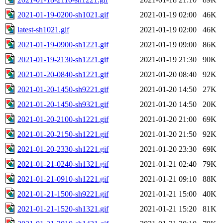
2021-01-19-0200-sh1021.gif
2021-01-19 02:00
46K
latest-sh1021.gif
2021-01-19 02:00
46K
2021-01-19-0900-sh1221.gif
2021-01-19 09:00
86K
2021-01-19-2130-sh1221.gif
2021-01-19 21:30
90K
2021-01-20-0840-sh1221.gif
2021-01-20 08:40
92K
2021-01-20-1450-sh9221.gif
2021-01-20 14:50
27K
2021-01-20-1450-sh9321.gif
2021-01-20 14:50
20K
2021-01-20-2100-sh1221.gif
2021-01-20 21:00
69K
2021-01-20-2150-sh1221.gif
2021-01-20 21:50
92K
2021-01-20-2330-sh1221.gif
2021-01-20 23:30
69K
2021-01-21-0240-sh1321.gif
2021-01-21 02:40
79K
2021-01-21-0910-sh1221.gif
2021-01-21 09:10
88K
2021-01-21-1500-sh9221.gif
2021-01-21 15:00
40K
2021-01-21-1520-sh1321.gif
2021-01-21 15:20
81K