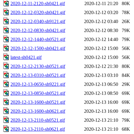
2020-12-11-2120-sh0421.gif
2020-12-11 21:20
80K
2020-12-12-0320-sh0421.gif
2020-12-12 03:20
78K
2020-12-12-0340-sh9121.gif
2020-12-12 03:40
26K
2020-12-12-0830-sh0421.gif
2020-12-12 08:30
79K
2020-12-12-1440-sh0521.gif
2020-12-12 14:40
79K
2020-12-12-1500-sh0421.gif
2020-12-12 15:00
56K
latest-sh0421.gif
2020-12-12 15:00
56K
2020-12-12-2130-sh0521.gif
2020-12-12 21:30
80K
2020-12-13-0310-sh0521.gif
2020-12-13 03:10
84K
2020-12-13-0650-sh9221.gif
2020-12-13 06:50
29K
2020-12-13-0850-sh0521.gif
2020-12-13 08:50
69K
2020-12-13-1600-sh0521.gif
2020-12-13 16:00
69K
2020-12-13-1600-sh0621.gif
2020-12-13 16:00
69K
2020-12-13-2110-sh0521.gif
2020-12-13 21:10
79K
2020-12-13-2110-sh0621.gif
2020-12-13 21:10
68K