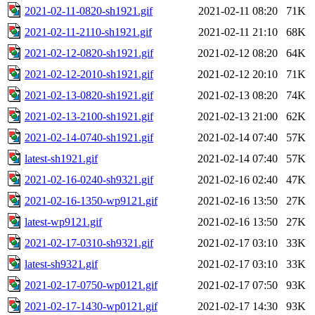
2021-02-11-0820-sh1921.gif
2021-02-11 08:20
71K
2021-02-11-2110-sh1921.gif
2021-02-11 21:10
68K
2021-02-12-0820-sh1921.gif
2021-02-12 08:20
64K
2021-02-12-2010-sh1921.gif
2021-02-12 20:10
71K
2021-02-13-0820-sh1921.gif
2021-02-13 08:20
74K
2021-02-13-2100-sh1921.gif
2021-02-13 21:00
62K
2021-02-14-0740-sh1921.gif
2021-02-14 07:40
57K
latest-sh1921.gif
2021-02-14 07:40
57K
2021-02-16-0240-sh9321.gif
2021-02-16 02:40
47K
2021-02-16-1350-wp9121.gif
2021-02-16 13:50
27K
latest-wp9121.gif
2021-02-16 13:50
27K
2021-02-17-0310-sh9321.gif
2021-02-17 03:10
33K
latest-sh9321.gif
2021-02-17 03:10
33K
2021-02-17-0750-wp0121.gif
2021-02-17 07:50
93K
2021-02-17-1430-wp0121.gif
2021-02-17 14:30
93K