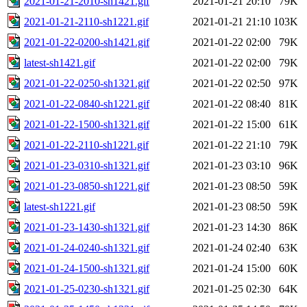
2021-01-21-2010-sh1421.gif
2021-01-21 20:10
79K
2021-01-21-2110-sh1221.gif
2021-01-21 21:10
103K
2021-01-22-0200-sh1421.gif
2021-01-22 02:00
79K
latest-sh1421.gif
2021-01-22 02:00
79K
2021-01-22-0250-sh1321.gif
2021-01-22 02:50
97K
2021-01-22-0840-sh1221.gif
2021-01-22 08:40
81K
2021-01-22-1500-sh1321.gif
2021-01-22 15:00
61K
2021-01-22-2110-sh1221.gif
2021-01-22 21:10
79K
2021-01-23-0310-sh1321.gif
2021-01-23 03:10
96K
2021-01-23-0850-sh1221.gif
2021-01-23 08:50
59K
latest-sh1221.gif
2021-01-23 08:50
59K
2021-01-23-1430-sh1321.gif
2021-01-23 14:30
86K
2021-01-24-0240-sh1321.gif
2021-01-24 02:40
63K
2021-01-24-1500-sh1321.gif
2021-01-24 15:00
60K
2021-01-25-0230-sh1321.gif
2021-01-25 02:30
64K