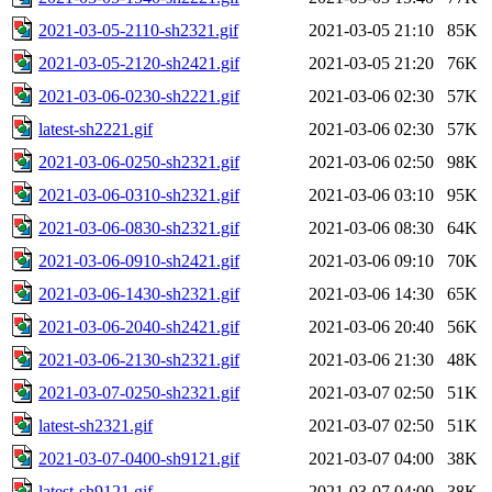
2021-03-05-2110-sh2321.gif
2021-03-05 21:10
85K
2021-03-05-2120-sh2421.gif
2021-03-05 21:20
76K
2021-03-06-0230-sh2221.gif
2021-03-06 02:30
57K
latest-sh2221.gif
2021-03-06 02:30
57K
2021-03-06-0250-sh2321.gif
2021-03-06 02:50
98K
2021-03-06-0310-sh2321.gif
2021-03-06 03:10
95K
2021-03-06-0830-sh2321.gif
2021-03-06 08:30
64K
2021-03-06-0910-sh2421.gif
2021-03-06 09:10
70K
2021-03-06-1430-sh2321.gif
2021-03-06 14:30
65K
2021-03-06-2040-sh2421.gif
2021-03-06 20:40
56K
2021-03-06-2130-sh2321.gif
2021-03-06 21:30
48K
2021-03-07-0250-sh2321.gif
2021-03-07 02:50
51K
latest-sh2321.gif
2021-03-07 02:50
51K
2021-03-07-0400-sh9121.gif
2021-03-07 04:00
38K
latest-sh9121.gif
2021-03-07 04:00
38K