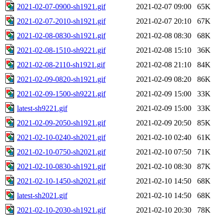
2021-02-07-0900-sh1921.gif
2021-02-07 09:00
65K
2021-02-07-2010-sh1921.gif
2021-02-07 20:10
67K
2021-02-08-0830-sh1921.gif
2021-02-08 08:30
68K
2021-02-08-1510-sh9221.gif
2021-02-08 15:10
36K
2021-02-08-2110-sh1921.gif
2021-02-08 21:10
84K
2021-02-09-0820-sh1921.gif
2021-02-09 08:20
86K
2021-02-09-1500-sh9221.gif
2021-02-09 15:00
33K
latest-sh9221.gif
2021-02-09 15:00
33K
2021-02-09-2050-sh1921.gif
2021-02-09 20:50
85K
2021-02-10-0240-sh2021.gif
2021-02-10 02:40
61K
2021-02-10-0750-sh2021.gif
2021-02-10 07:50
71K
2021-02-10-0830-sh1921.gif
2021-02-10 08:30
87K
2021-02-10-1450-sh2021.gif
2021-02-10 14:50
68K
latest-sh2021.gif
2021-02-10 14:50
68K
2021-02-10-2030-sh1921.gif
2021-02-10 20:30
78K