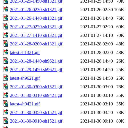
2021-01-25-1450-sh1321.gif
2021-01-25 14:50
70K
2021-01-26-0230-sh1321.gif
2021-01-26 02:30
105K
2021-01-26-1440-sh1321.gif
2021-01-26 14:40
76K
2021-01-27-0220-sh1321.gif
2021-01-27 02:20
69K
2021-01-27-1410-sh1321.gif
2021-01-27 14:10
70K
2021-01-28-0200-sh1321.gif
2021-01-28 02:00
48K
latest-sh1321.gif
2021-01-28 02:00
48K
2021-01-28-1440-sh9621.gif
2021-01-28 14:40
26K
2021-01-29-1450-sh9621.gif
2021-01-29 14:50
25K
latest-sh9621.gif
2021-01-29 14:50
25K
2021-01-30-0300-sh1521.gif
2021-01-30 03:00
78K
2021-01-30-0310-sh9421.gif
2021-01-30 03:10
35K
latest-sh9421.gif
2021-01-30 03:10
35K
2021-01-30-0350-sh1521.gif
2021-01-30 03:50
78K
2021-01-30-0910-sh1521.gif
2021-01-30 09:10
80K