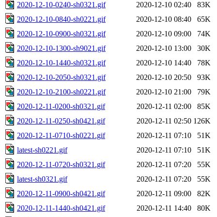
2020-12-10-0240-sh0321.gif
2020-12-10 02:40
83K
2020-12-10-0840-sh0221.gif
2020-12-10 08:40
65K
2020-12-10-0900-sh0321.gif
2020-12-10 09:00
74K
2020-12-10-1300-sh9021.gif
2020-12-10 13:00
30K
2020-12-10-1440-sh0321.gif
2020-12-10 14:40
78K
2020-12-10-2050-sh0321.gif
2020-12-10 20:50
93K
2020-12-10-2100-sh0221.gif
2020-12-10 21:00
79K
2020-12-11-0200-sh0321.gif
2020-12-11 02:00
85K
2020-12-11-0250-sh0421.gif
2020-12-11 02:50
126K
2020-12-11-0710-sh0221.gif
2020-12-11 07:10
51K
latest-sh0221.gif
2020-12-11 07:10
51K
2020-12-11-0720-sh0321.gif
2020-12-11 07:20
55K
latest-sh0321.gif
2020-12-11 07:20
55K
2020-12-11-0900-sh0421.gif
2020-12-11 09:00
82K
2020-12-11-1440-sh0421.gif
2020-12-11 14:40
80K