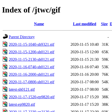
Index of /jtwc/gif
Name
Last modified
Size
D
Parent Directory
-
2020-11-15-1040-sh9321.gif
2020-11-15 10:40
31K
2020-11-15-1200-sh0121.gif
2020-11-15 12:00
65K
2020-11-15-2130-sh0121.gif
2020-11-15 21:30
59K
2020-11-16-0740-sh0121.gif
2020-11-16 07:40
53K
2020-11-16-2000-sh0121.gif
2020-11-16 20:00
76K
2020-11-17-0800-sh0121.gif
2020-11-17 08:00
54K
latest-sh0121.gif
2020-11-17 08:00
54K
2020-11-17-1520-ep9820.gif
2020-11-17 15:20
38K
latest-ep9820.gif
2020-11-17 15:20
38K
2020-11-17-2230-ep2120.gif
2020-11-17 22:30
93K